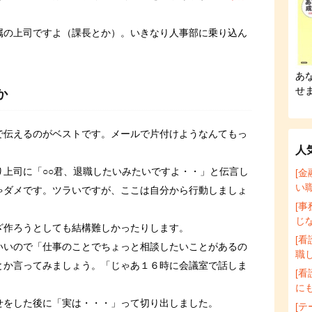
属の上司ですよ（課長とか）。いきなり人事部に乗り込ん
。
あ
せ
か
で伝えるのがベストです。メールで片付けようなんてもっ
人
り上司に「○○君、退職したいみたいですよ・・」と伝言し
[
い
ゃダメです。ツラいですが、ここは自分から行動しましょ
[
じ
ざ作ろうとしても結構難しかったりします。
[
いいので「仕事のことでちょっと相談したいことがあるの
職
とか言ってみましょう。「じゃあ１６時に会議室で話しま
[看
に
せをした後に「実は・・・」って切り出しました。
[