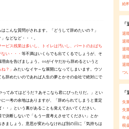
給
「
らはこんな質問がされます。「どうして辞めたいの？」
退
？」などなど・・・。
退
サービス残業は多いし、トイレは汚いし、パートのおばち
退
がない・・・
等不満はいくらでも出てくるでしょうが、そ
退
職理由を告げましょう。○○がイヤだから辞めるというと
退
るね？」
みたいなイヤ～な展開になってしまいます。ウソ
つ
ても辞めたいのであれば人生の夢とかその会社で絶対にで
「
をやってみてはどうだ？あそこなら君にぴったりだ。」とい
かに一考の余地はありますが、「辞められてしまうと査定
失
ば・・」という裏があることも覚えておいてください。
失
場で決断しないで「もう一度考えさせてください」とか
年
おきましょう。意思が変わらなければ別の日に「気持ちは
税