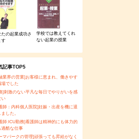
学校では教えてくれ
なたの起業成功さ
ない起業の授業
ます
気記事TOP5
金融業界の営業]お客様に恵まれ、働きやす
職場でした
事務]刺激のない平凡な毎日でやりがいを感
ない
看護師：内科個人医院]妊娠・出産を機に退
しました。
護師:ICU勤務]看護師は精神的にも体力的
も過酷な仕事
テーマパークの管理]頑張っても昇給がなく