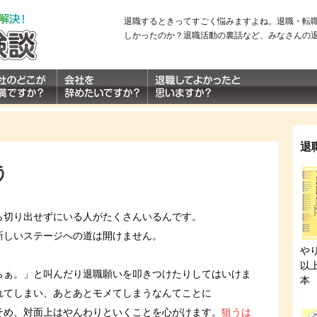
退職するときってすごく悩みますよね。退職・転
しかったのか？退職活動の裏話など、みなさんの
退
う
ら切り出せずにいる人がたくさんいるんです。
新しいステージへの道は開けません。
や
以
らぁ。」と叫んだり退職願いを叩きつけたりしてはいけま
本
れてしまい、あとあとモメてしまうなんてことに
そめ、対面上はやんわりといくことを心がけます。
狙うは