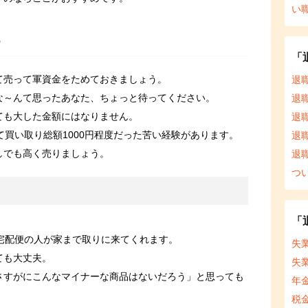
い
る
「
て売って軍資金をためておきましょう。
退
な～んて思ったあなた、ちょっと待ってください。
退
ても大した金額にはなりません。
退
て買い取り総額1000円程度だった苦い経験があります。
退
しでも高く売りましょう。
退
つ
「
。
宅配便の人が家まで取りに来てくれます。
失
ても大丈夫。
失
さすがにこんなマイナーな商品はないだろう」と思っても
年
税