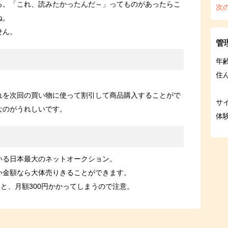
ろ。「これ、読みたかったんだ～」ってものがあったらこ
次
ね。
せん。
管
年
住
れを次回の買い物に使って割引して商品購入することがで
サ
なのがうれしいです。
体
いる日本最大のネットオークション。
い金額なら大体売りきることができます。
ないと、月額300円かかってしまうので注意。