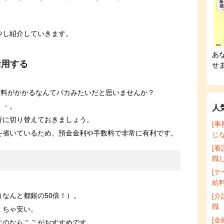
。
少し紹介していきます。
あ
活用する
せ
数料がかかるなんてバカみたいだと思いませんか？
・・。
人
行に切り替えておきましょう。
[
を省いているため、預金金利や手数料で非常に有利です。
じ
[
職
[
給
（なんと都銀の50倍！）。
[
職
くちゃ安い。
[
すのならここがおすすめです。