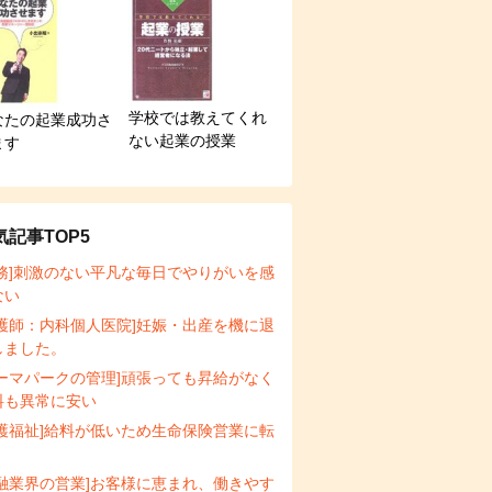
学校では教えてくれ
なたの起業成功さ
ない起業の授業
ます
気記事TOP5
事務]刺激のない平凡な毎日でやりがいを感
ない
看護師：内科個人医院]妊娠・出産を機に退
しました。
テーマパークの管理]頑張っても昇給がなく
料も異常に安い
介護福祉]給料が低いため生命保険営業に転
金融業界の営業]お客様に恵まれ、働きやす