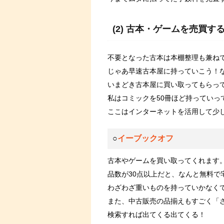
(2) 古本・ゲームを売買す
不要となった古本は本棚整理も兼ね
じゃあ早速古本屋に持っていこう！
いまどき古本屋に買い取ってもらっ
私はコミックを50冊ほど持っていっ
ここはインターネットを活用して少
○
イーブックオフ
古本やゲームを買い取ってくれます
品数が30点以上だと、なんと無料で
わざわざ重いものを持っていかなく
また、中古販売の品揃えもすごく「
検索すれば出てくる出てくる！