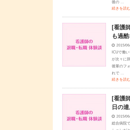
後の …
続きを読
[看護
も過酷
2015/06
ICUで働
が次々に
後輩のフ
れで …
続きを読
[看護
日の達
2015/06
総合病院