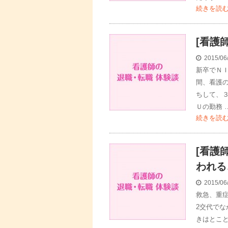
続きを読
[看護
2015/06
新卒でＮ
間、看護
ちして、
Ｕの勤務 
続きを読
[看護
われる
2015/06
救急、重
2交代でな
きはとこ