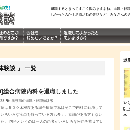
退職するときってすごく悩みますよね。退職・転
しかったのか？退職活動の裏話など、みなさんの
退
体験談 」 一覧
師]総合病院内科を退職しました
/28
看護師の退職・転職体験談
や
病院は５００床程度ある総合病院で私はそこで内科に勤務して
以
。いろいろな疾患を持っている方も多く、意識がある方もない
本
した。 内科というのは一人の患者がいろいろな疾患を抱えてい