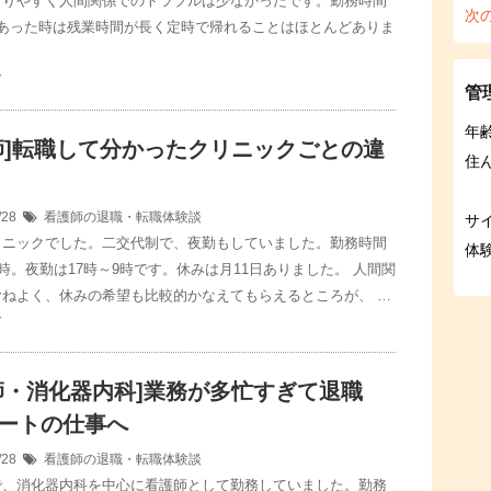
とりやすく人間関係でのトラブルは少なかったです。勤務時間
次
であった時は残業時間が長く定時で帰れることはほとんどありま
む
管
年
師]転職して分かったクリニックごとの違
住
/28
看護師の退職・転職体験談
サ
リニックでした。二交代制で、夜勤もしていました。勤務時間
体
7時。夜勤は17時～9時です。休みは月11日ありました。 人間関
むねよく、休みの希望も比較的かなえてもらえるところが、 …
む
師・消化器内科]業務が多忙すぎて退職
ートの仕事へ
/28
看護師の退職・転職体験談
で、消化器内科を中心に看護師として勤務していました。勤務