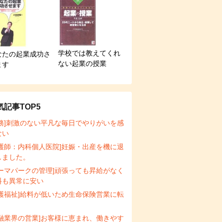
学校では教えてくれ
なたの起業成功さ
ない起業の授業
ます
気記事TOP5
事務]刺激のない平凡な毎日でやりがいを感
ない
看護師：内科個人医院]妊娠・出産を機に退
しました。
テーマパークの管理]頑張っても昇給がなく
料も異常に安い
介護福祉]給料が低いため生命保険営業に転
金融業界の営業]お客様に恵まれ、働きやす