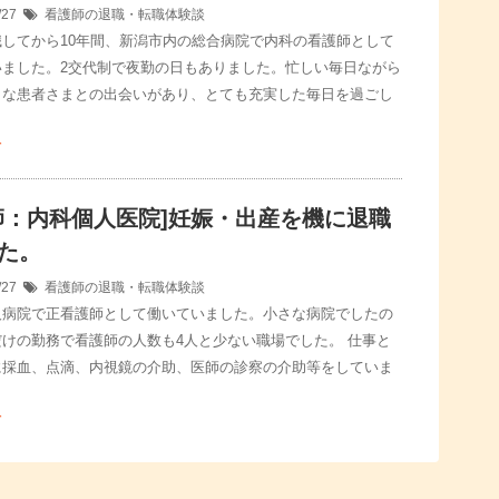
/27
看護師の退職・転職体験談
職してから10年間、新潟市内の総合病院で内科の看護師として
いました。2交代制で夜勤の日もありました。忙しい毎日ながら
まな患者さまとの出会いがあり、とても充実した毎日を過ごし
む
師：内科個人医院]妊娠・出産を機に退職
た。
/27
看護師の退職・転職体験談
人病院で正看護師として働いていました。小さな病院でしたの
けの勤務で看護師の人数も4人と少ない職場でした。 仕事と
に採血、点滴、内視鏡の介助、医師の診察の介助等をしていま
む