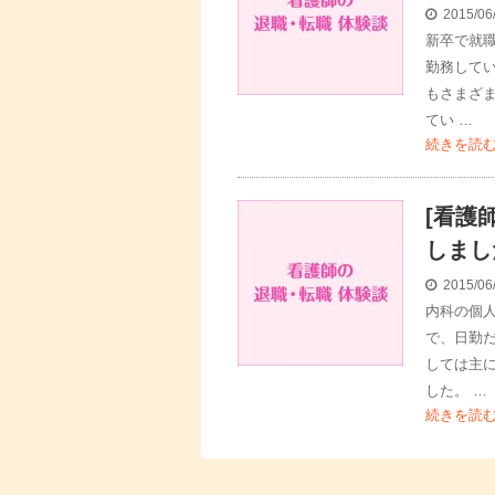
2015/06
新卒で就
勤務して
もさまざ
てい …
続きを読
[看護
しまし
2015/06
内科の個
で、日勤だ
しては主
した。 …
続きを読