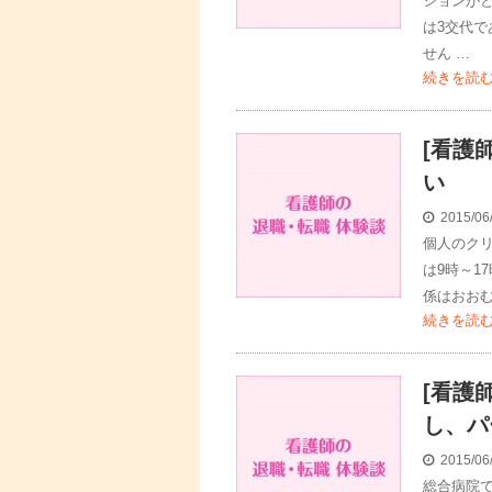
ションが
は3交代
せん …
続きを読
[看護
い
2015/06
個人のク
は9時～1
係はおお
続きを読
[看護
し、パ
2015/06
総合病院