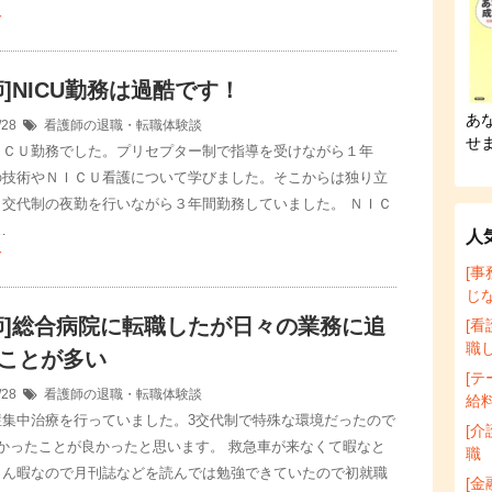
む
師]NICU勤務は過酷です！
あ
/28
看護師の退職・転職体験談
せ
ＩＣＵ勤務でした。プリセプター制で指導を受けながら１年
の技術やＮＩＣＵ看護について学びました。そこからは独り立
３交代制の夜勤を行いながら３年間勤務していました。 ＮＩＣ
…
人
む
[
じ
師]総合病院に転職したが日々の業務に追
[
職
ことが多い
[
/28
看護師の退職・転職体験談
給
症集中治療を行っていました。3交代制で特殊な環境だったので
[
かったことが良かったと思います。 救急車が来なくて暇なと
職
とん暇なので月刊誌などを読んでは勉強できていたので初就職
[