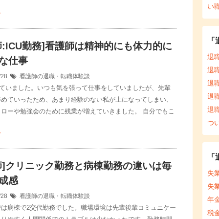
い
む
「
師:ICU勤務]看護師は精神的にも体力的に
退
な仕事
退
/28
看護師の退職・転職体験談
退
いていました。いつも気を張って仕事をしていましたが、先輩
退
辞めていったため、あまり経験のない私が上になってしまい、
退
ォローや勉強会のために残業が増えていきました。 自分でもこ
つ
む
「
師]クリニック勤務と病棟勤務の違いは毎
失
成感
失
/28
看護師の退職・転職体験談
年
では病棟で2交代勤務でした。職場環境は先輩後輩コミュニケー
税