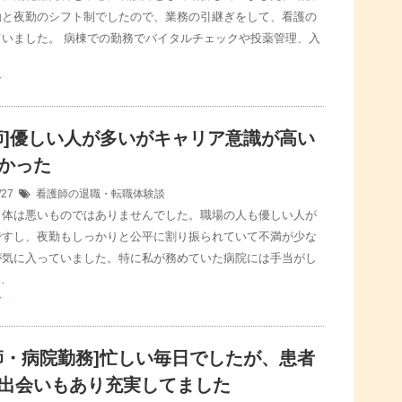
勤と夜勤のシフト制でしたので、業務の引継ぎをして、看護の
ていました。 病棟での勤務でバイタルチェックや投薬管理、入
む
師]優しい人が多いがキャリア意識が高い
かった
/27
看護師の退職・転職体験談
自体は悪いものではありませんでした。職場の人も優しい人が
ですし、夜勤もしっかりと公平に割り振られていて不満が少な
が気に入っていました。特に私が務めていた病院には手当がし
…
む
師・病院勤務]忙しい毎日でしたが、患者
出会いもあり充実してました