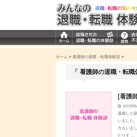
ホーム
>
看護師の退職・転職体験談
>
「 看護師の退職・転職
[看護
2015/06
退職した
いました
方もいま
たりす …