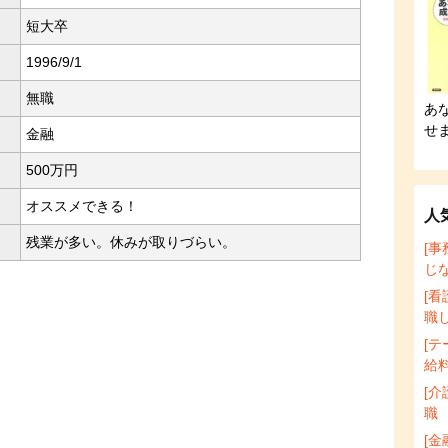
短大卒
1996/9/1
無職
あ
せ
金融
500万円
オススメできる！
人
残業が多い。休みが取りづらい。
[
じ
[
職
[
給
[
職
[