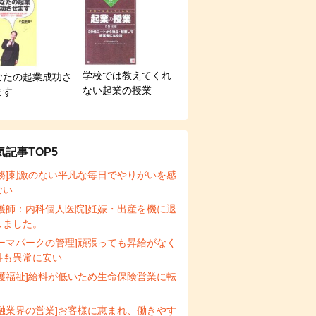
学校では教えてくれ
なたの起業成功さ
ない起業の授業
ます
気記事TOP5
事務]刺激のない平凡な毎日でやりがいを感
ない
看護師：内科個人医院]妊娠・出産を機に退
しました。
テーマパークの管理]頑張っても昇給がなく
料も異常に安い
介護福祉]給料が低いため生命保険営業に転
金融業界の営業]お客様に恵まれ、働きやす