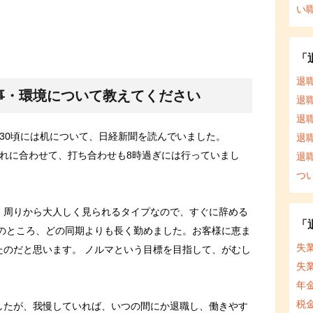
い
「
退
事・環境について教えてください
退
退
30頃には机について、日経新聞を読んでいました。
退
それに合わせて、打ち合わせも8時過ぎには行っていまし
退
つ
、周りから大人しく見られるタイプなので、すぐに辞める
「
局のところ、どの同期よりも長く勤めました。お客様に恵ま
失
たのだと思います。 ノルマという目標を目指して、がむし
失
。
年
税
したが、我慢していれば、いつの間にか退職し、働きやす