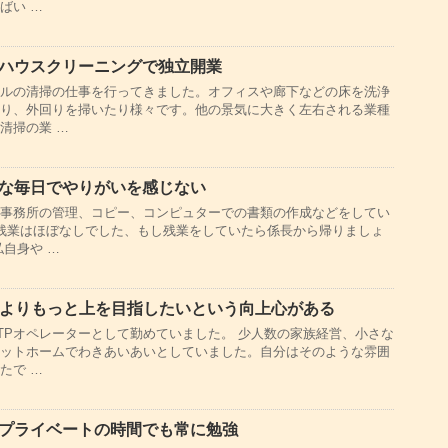
ばい …
てハウスクリーニングで独立開業
ルの清掃の仕事を行ってきました。オフィスや廊下などの床を洗浄
り、外回りを掃いたり様々です。他の景気に大きく左右される業種
清掃の業 …
凡な毎日でやりがいを感じない
事務所の管理、コピー、コンピュターでの書類の作成などをしてい
残業はほぼなしでした、もし残業をしていたら係長から帰りましょ
自身や …
]今よりもっと上を目指したいという向上心がある
TPオペレーターとして勤めていました。 少人数の家族経営、小さな
ットホームでわきあいあいとしていました。自分はそのような雰囲
たで …
もプライベートの時間でも常に勉強