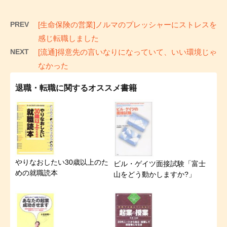
PREV
[生命保険の営業]ノルマのプレッシャーにストレスを
感じ転職しました
NEXT
[流通]得意先の言いなりになっていて、いい環境じゃ
なかった
退職・転職に関するオススメ書籍
やりなおしたい30歳以上のた
ビル・ゲイツ面接試験「富士
めの就職読本
山をどう動かしますか?」