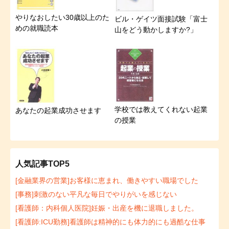
やりなおしたい30歳以上のた
ビル・ゲイツ面接試験「富士
めの就職読本
山をどう動かしますか?」
学校では教えてくれない起業
あなたの起業成功させます
の授業
人気記事TOP5
[金融業界の営業]お客様に恵まれ、働きやすい職場でした
[事務]刺激のない平凡な毎日でやりがいを感じない
[看護師：内科個人医院]妊娠・出産を機に退職しました。
[看護師:ICU勤務]看護師は精神的にも体力的にも過酷な仕事